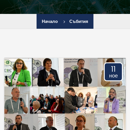
ИЕЕС - БАН
Начало
Събития
ЕЦИ - БАН
ИИХ - БАН
ИОНХ - БАН
11
ное
ИП - БАН
ЛБ - ПУ
ЦВТ - ХТМУ
ЦЛ СЕНЕИ - БАН