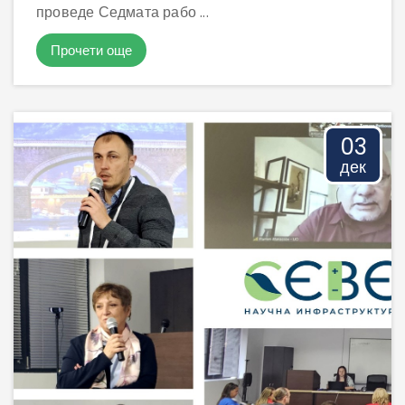
проведе Седмата рабо ...
Правила за достъп
Прочети още
Заявка и отчет на услуга
03
дек
Статии
Доклади
Проекти