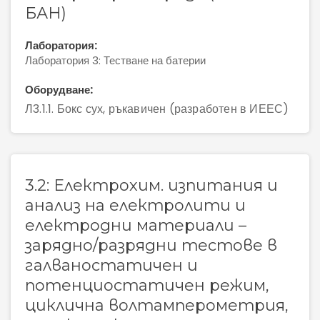
БАН)
Лаборатория:
Лаборатория 3: Тестване на батерии
Оборудване:
Л3.1.1. Бокс сух, ръкавичен (разработен в ИЕЕС)
3.2: Електрохим. изпитания и
анализ на електролити и
електродни материали –
зарядно/разрядни тестове в
галваностатичен и
потенциостатичен режим,
циклична волтамперометрия,