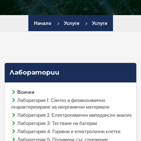
ИЕЕС - БАН
Начало
Услуги
Услуги
ЕЦИ - БАН
ИИХ - БАН
ИОНХ - БАН
Лаборатории
ИП - БАН
Всички
Лаборатория 1: Синтез и физикохимично
ЛБ - ПУ
охарактеризиране на неорганични материали
Лаборатория 2: Електрохимичен импедансен анализ
ЦВТ - ХТМУ
Лаборатория 3: Тестване на батерии
Лаборатория 4: Горивни и електролизни клетки
ЦЛ СЕНЕИ - БАН
Лаборатория 5: Полимери със спрежение