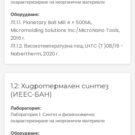
охарактеризиране на неорганични материали
Правила за достъп
Оборудване:
Л1.1.1. Planetary Ball Mill 4 × 500ML,
Заявка и отчет на услуга
Micromolding Solutions Inc./MicroNano Tools,
2016 г.
Л1.1.2. Високотемпературна пещ LHTC (T)08/16 -
Nabertherm, 2020 г.
Статии
Доклади
1.2: Хидротермален синтез
(ИЕЕС-БАН)
Проекти
Лаборатория:
Лаборатория 1: Синтез и физикохимично
охарактеризиране на неорганични материали
Оборудване: