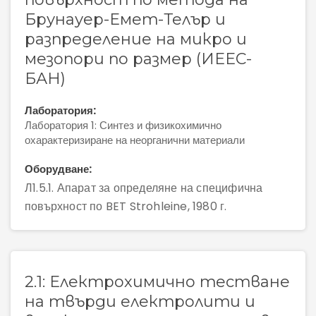
Брунауер-Емет-Телър и
разпределение на микро и
мезопори по размер (ИЕЕС-
БАН)
Лаборатория:
Лаборатория 1: Синтез и физикохимично
охарактеризиране на неорганични материали
Оборудване:
Л1.5.1. Апарат за определяне на специфична
повърхност по BET Strohleine, 1980 г.
2.1: Eлектрохимично тестване
на твърди електролити и