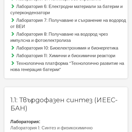
Лаборатория 6: Електродни материали за батерии и
суперкондензатори
Лаборатория 7: Получаване и съхранение на водород
Управленска структура
от ВЕИ
Лаборатория 8: Получаване на водород чрез
Оперативна структура
импулсна и фотоелектролиза
Лаборатория 10: Биоелектрохимия и бионергетика
Лаборатория 11: Химични и биохимични реактори
Технологична платформа “Технологично развитие на
Лаборатории
нова генерация батерии”
Оборудване
1.1: Твърдофазен синтез (ИЕЕС-
БАН)
Общи условия
Лаборатория:
Услуги
Лаборатория 1: Синтез и физикохимично