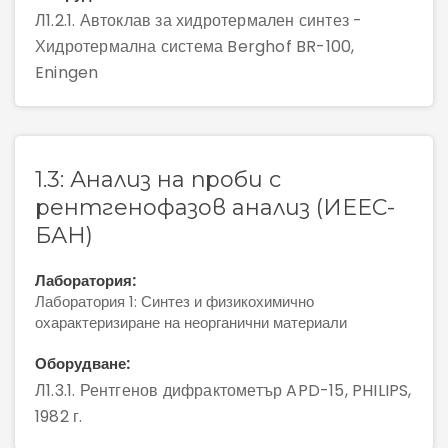
Л1.2.1. Автоклав за хидротермален синтез -
Хидротермална система Berghof BR-100,
Eningen
1.3: Анализ на проби с
рентгенофазов анализ (ИЕЕС-
БАН)
Лаборатория:
Лаборатория 1: Синтез и физикохимично
охарактеризиране на неорганични материали
Оборудване:
Л1.3.1. Рентгенов дифрактометър APD-15, PHILIPS,
1982 г.