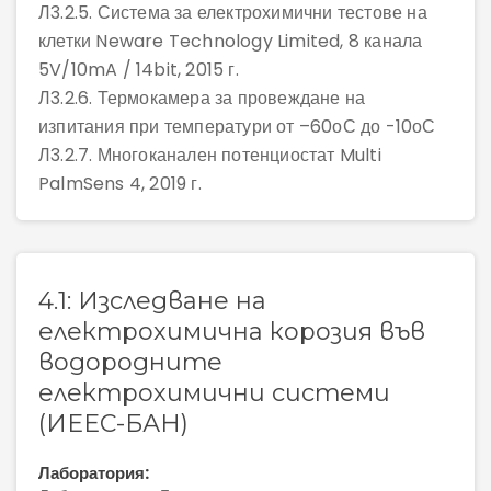
Л3.2.5. Система за електрохимични тестове на
клетки Neware Technology Limited, 8 канала
5V/10mA / 14bit, 2015 г.
Л3.2.6. Термокамера за провеждане на
изпитания при температури от –60оС до -10оС
Л3.2.7. Многоканален потенциостат Multi
PalmSens 4, 2019 г.
4.1: Изследване на
електрохимична корозия във
водородните
електрохимични системи
(ИЕЕС-БАН)
Лаборатория: