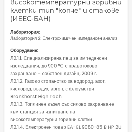
високотемпературни горивни
клетки тип "копче" и стакове
(ИЕЕС-БАН)
Лаборатория:
Лаборатория 2: Електрохимичен импедансен анализ
Оборудване:
Л2.1.1. Специализирана пещ за импедансни
изследвания, до 900 °С с правотоково
захранване – собствен дизайн, 2009 г.
Л2.1.2. Газово стопанство за водород, азот,
кислород, въздух, аргон, с флоуметри
Bronkhorst High Tech
Л2.1.3. Топлинен възел със силово захранване
към станция за изпитване на
високотемпературни горивни клетки
Л2.1.4. Електронен товар EA-EL 9080-85 B HP 2U