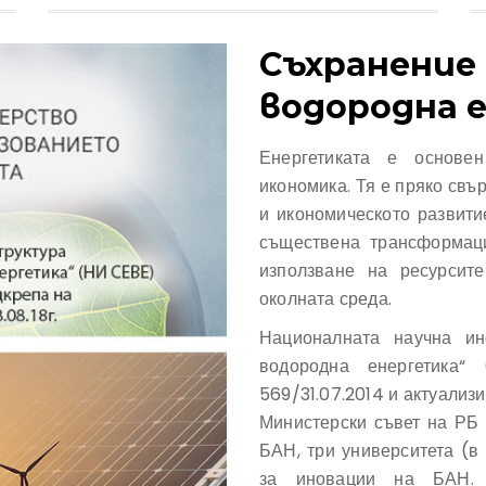
Съхранение 
водородна 
Енергетиката е основе
икономика. Тя е пряко свъ
и икономическото развити
съществена трансформаци
използване на ресурсит
околната среда.
Националната научна ин
водородна енергетика
569/31.07.2014 и актуализ
Министерски съвет на РБ 
БАН, три университета (в
за иновации на БАН. 