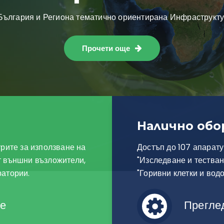
нфраструктура за научни изследвания и иновации.
Налично обо
урите за използване на
Достъп до 107 апарату
т външни възложители,
"Изследване и тестван
ратории.
"Горивни клетки и во
те
Прегле