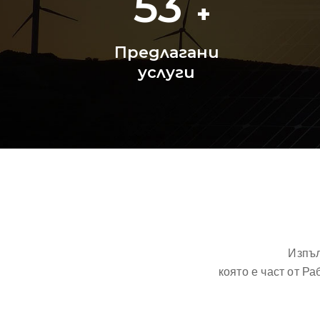
53
+
Предлагани
услуги
Изпъл
която е част от Р