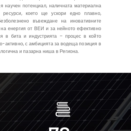
я научен потенциал, наличната материална
 ресурси, което ще ускори едно плавно,
езболезнено въвеждане на иновативните
 на енергия от ВЕИ и за нейното ефективно
ия в бита и индустрията – процес в който
о-активнo, с амбицията за водеща позиция в
ологична и пазарна ниша в Региона.