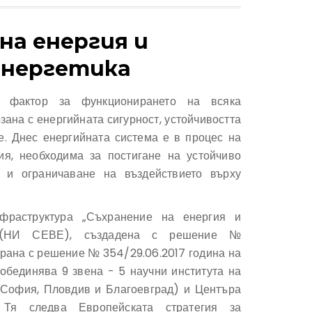
на енергия и
енергетика
н фактор за функционирането на всяка
рзана с енергийната сигурност, устойчивостта
е. Днес енергийната система е в процес на
я, необходима за постигане на устойчиво
е и ограничаване на въздействието върху
фраструктура „Съхранение на енергия и
“ (НИ СЕВЕ), създадена с решение №
ирана с решение № 354/29.06.2017 година на
обединява 9 звена - 5 научни института на
 София, Пловдив и Благоевград) и Центъра
Тя следва Европейската стратегия за