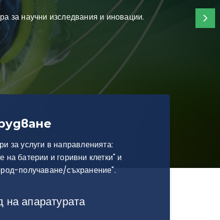
рудване
ри за услуги в направленията:
е на батерии и горивни клетки" и
дород-получаване/съхранение".
д на апаратурата