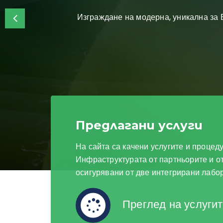
никална за България и Региона тематично ориентирана И
Прочети още
Предлагани услуги
На сайта са качени услугите и процед
Инфраструктурата от партньорите и о
осигурявани от две интегрирани лабо
Преглед на услуги