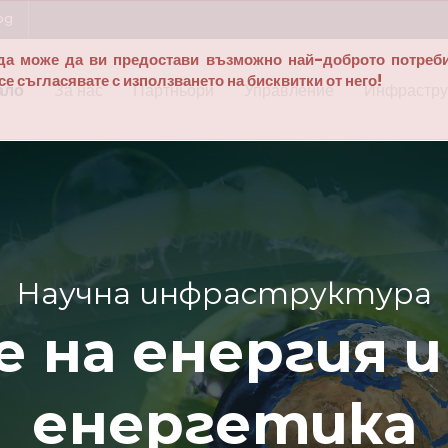
bg
а да може да ви предостави възможно най-доброто потреб
е съгласявате с използването на бисквитки от него!
ало
За нас
Партньори
Управление
Инфрастру
тура
я и водородна
ка