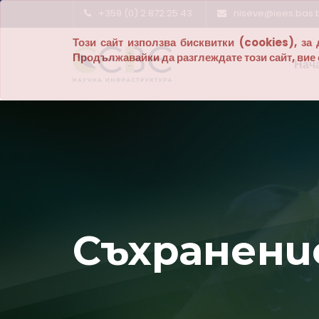
+359 (0) 2 872 25 43
niseve@iees.bas.
Този сайт използва бисквитки (cookies), з
Продължавайки да разглеждате този сайт, вие с
Нач
Научна инфраструк
ние на енерги
енергети