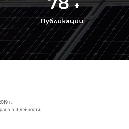
78
+
Публикации
19 г.,
рана в 4 дейности.