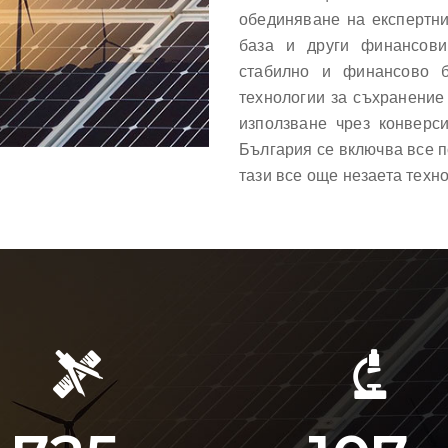
обединяване на експертни
база и други финансови
стабилно и финансово б
технологии за съхранение
използване чрез конверс
България се включва все п
тази все още незаета техн