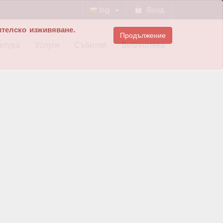
bg
Вход
ителско изживяване.
Продължение
ктура
Услуги
Събития
Библиотека