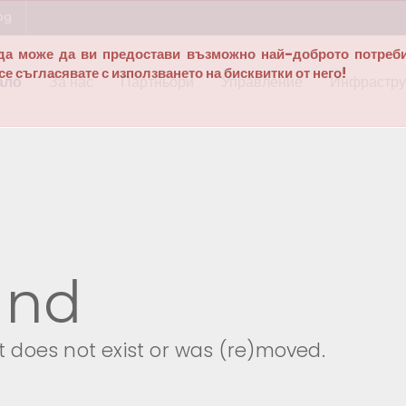
bg
а да може да ви предостави възможно най-доброто потреб
е съгласявате с използването на бисквитки от него!
ало
За нас
Партньори
Управление
Инфрастру
und
 does not exist or was (re)moved.