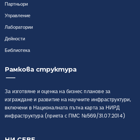
Партньори
Правила за достъп
Управление
Заявка и отчет на услуга
Лаборатории
Дейности
Библиотека
Рамкова структура
Статии
Доклади
За изготвяне и оценка на бизнес планове за
изграждане и развитие на научните инфраструктури,
Проекти
включени в Националната пътна карта за НИРД
инфраструктура (приета с ПМС №569/31.07.2014)
НИ СЕВЕ