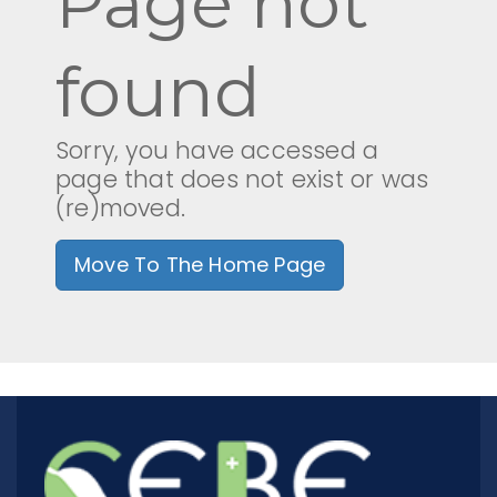
Page not
found
ИЕЕС - БАН
ЕЦИ - БАН
Sorry, you have accessed a
page that does not exist or was
ИИХ - БАН
(re)moved.
ИОНХ - БАН
Move To The Home Page
ИП - БАН
ЛБ - ПУ
ЦВТ - ХТМУ
ЦЛ СЕНЕИ - БАН