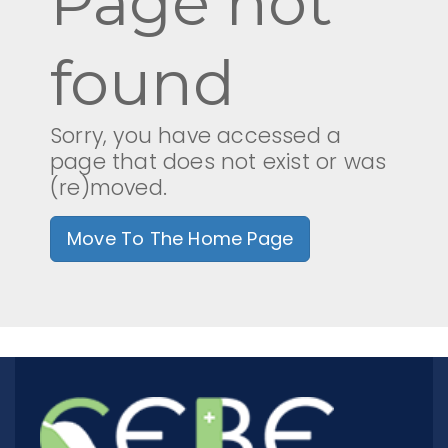
Page not
found
ИЕЕС - БАН
ЕЦИ - БАН
Sorry, you have accessed a
page that does not exist or was
ИИХ - БАН
(re)moved.
ИОНХ - БАН
Move To The Home Page
ИП - БАН
ЛБ - ПУ
ЦВТ - ХТМУ
ЦЛ СЕНЕИ - БАН