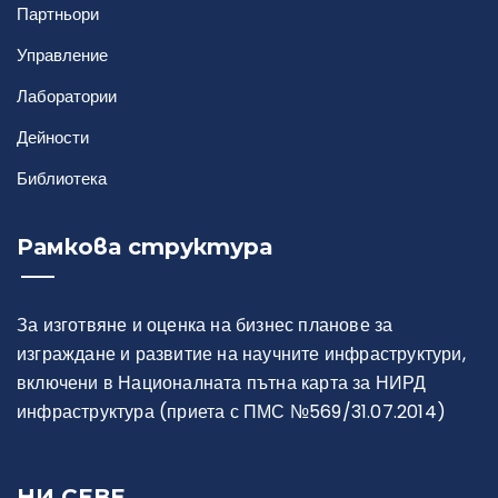
Партньори
Правила за достъп
Управление
Заявка и отчет на услуга
Лаборатории
Дейности
Библиотека
Рамкова структура
Статии
Доклади
За изготвяне и оценка на бизнес планове за
изграждане и развитие на научните инфраструктури,
Проекти
включени в Националната пътна карта за НИРД
инфраструктура (приета с ПМС №569/31.07.2014)
НИ СЕВЕ