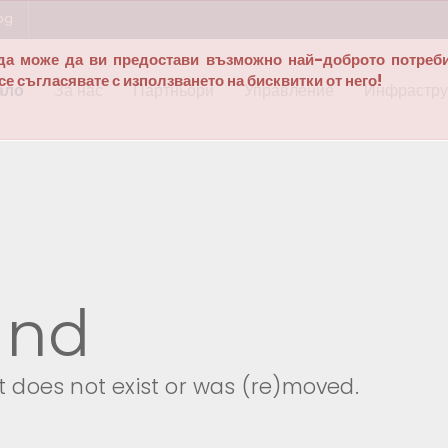
bg
а да може да ви предостави възможно най-доброто потреб
е съгласявате с използването на бисквитки от него!
ало
За нас
Партньори
Управление
Инфрастру
und
 does not exist or was (re)moved.