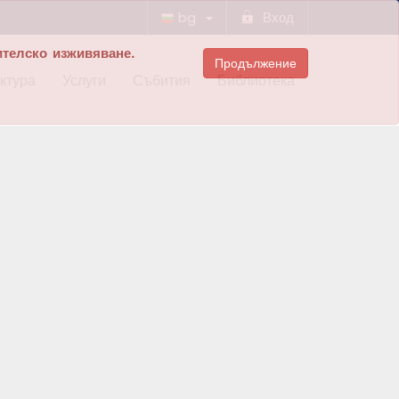
bg
Вход
ителско изживяване.
Продължение
ктура
Услуги
Събития
Библиотека